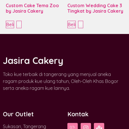
Custom Cake Tema Zoo
Custom Wedding Cake 3
by Jasira Cakery
Tingkat by Jasira Cakery
Beli
Beli
Jasira Cakery
Toko kue terbaik di tangerang yang menjual aneka
ragam produk kue ulang tahun, Oleh-Oleh Khas Bogor
serta aneka ragam kue lainnya.
Our Outlet
Kontak
Sukasari, Tangerang