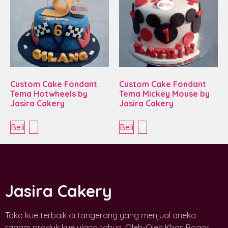
Custom Cake Fondant
Custom Cake Fondant
Tema Hotwheels by
Tema Mickey Mouse by
Jasira Cakery
Jasira Cakery
Beli
Beli
Jasira Cakery
Toko kue terbaik di tangerang yang menjual aneka
ragam produk kue ulang tahun, Oleh-Oleh Khas Bogor