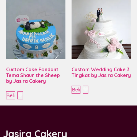
Custom Cake Fondant
Custom Wedding Cake 3
Tema Shaun the Sheep
Tingkat by Jasira Cakery
by Jasira Cakery
Beli
Beli
Jasira Cakery